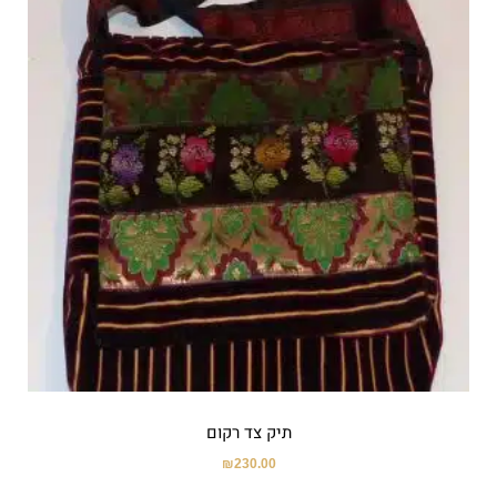
תיק צד רקום
₪
230.00