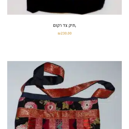
,תיק צד רקום
₪
230.00