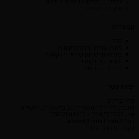
ציפיות (כיסויים) כריות נוי רקומות
תיקי צד רקומים
קטגוריות
כללי
מפות שולחן (ראנר) רקומות
ציפיות (כיסויים) כריות נוי רקומות
שטיחי קיר רקומים
תיקי צד רקומים
יצירת קשר
עדה ברדנוב
כתובת: רח רחל המשוררת 26 בית הכרם, ירושלים.
טל': 02-6525059 / 050-7204313
דוא"ל:
adabrd@gmail.com
בקרו בפייסבוק שלי