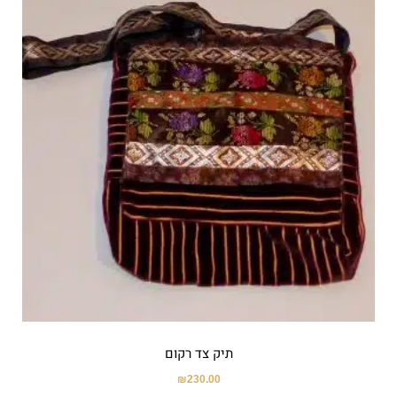
תיק צד רקום
₪
230.00