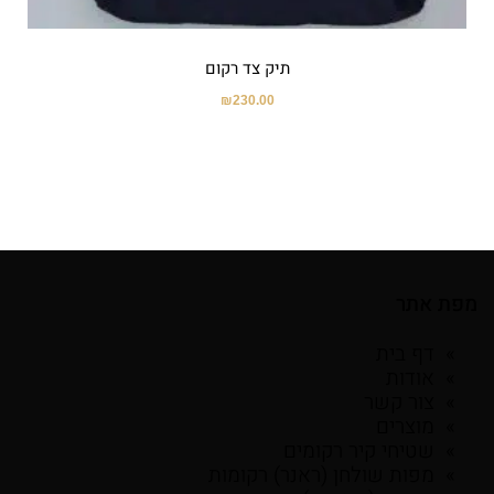
תיק צד רקום
₪
230.00
מפת אתר
דף בית
אודות
צור קשר
מוצרים
שטיחי קיר רקומים
מפות שולחן (ראנר) רקומות