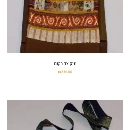
תיק צד רקום
₪
230.00