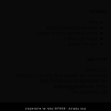
קטגוריות
כללי
מפות שולחן (ראנר) רקומות
ציפיות (כיסויים) כריות נוי רקומות
שטיחי קיר רקומים
תיקי צד רקומים
יצירת קשר
עדה ברדנוב
כתובת: רח רחל המשוררת 26 בית הכרם, ירושלים.
טל': 02-6525059 / 050-7204313
דוא"ל:
adabrd@gmail.com
בקרו בפייסבוק שלי
נבנה במערכת -
WPWEB
במטי שי אינטראקטיב