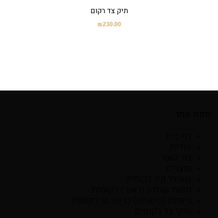
תיק צד רקום
₪
230.00
מפת אתר
דף בית
אודות
צור קשר
מוצרים
שטיחי קיר רקומים
מפות שולחן (ראנר) רקומות
ציפיות (כיסויים) כריות נוי רקומות
תיקי צד רקומים