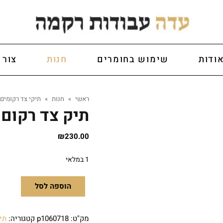
ודות
שימוש בחומרים
חנות
צור 
ראשי
»
חנות
»
תיקי צד רקומים
תיק צד רקום
₪
230.00
1 במלאי
הוספה לסל
מק"ט:
p1060718
קטגוריה:
תי