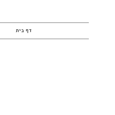
לתוכן
דף בית
א