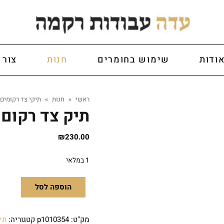
ודות
שימוש בחומרים
חנות
צור 
ראשי
»
חנות
»
תיקי צד רקומים
תיק צד רקום
₪
230.00
1 במלאי
הוספה לסל
מק"ט:
p1010354
קטגוריה:
תי