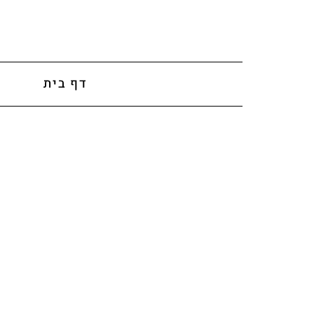
לתוכן
דף בית
א