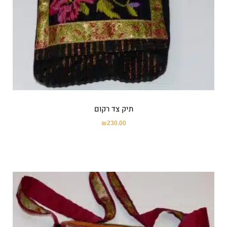
תיק צד רקום
₪
230.00