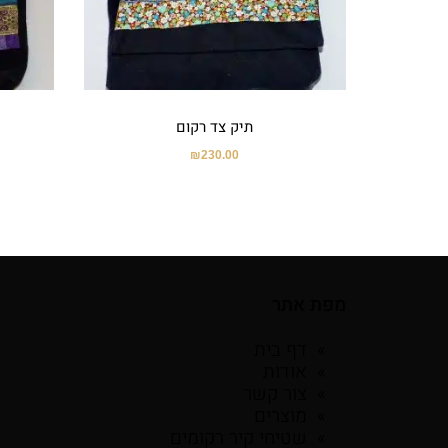
תיק צד רקום
₪
230.00
מפת אתר
דף בית
אודות
צור קשר
מוצרים
שטיחי קיר רקומים