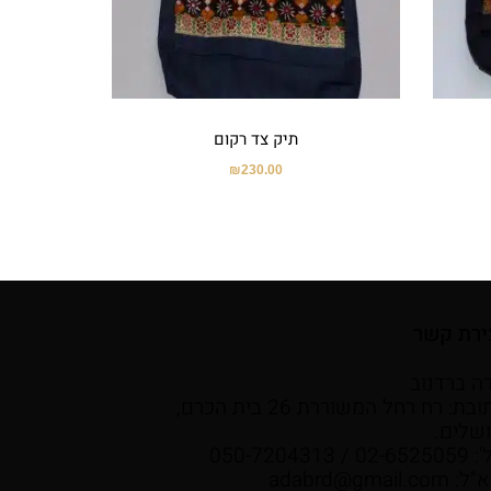
תיק צד רקום
₪
230.00
ירת קשר
ה ברדנוב
כתובת: רח רחל המשוררת 26 בית הכרם,
ושלים.
02- / 050-7204313
א"ל:
adabrd@gmail.com