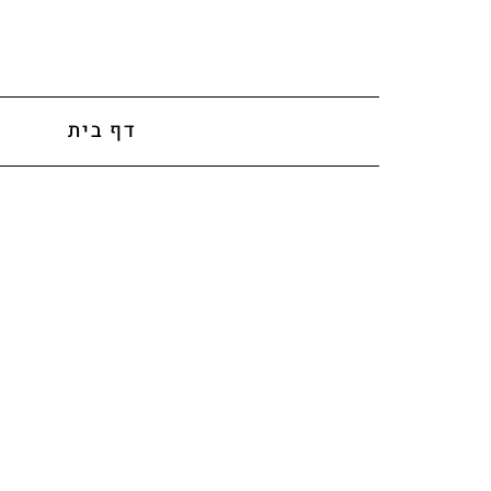
לתוכן
דף בית
א