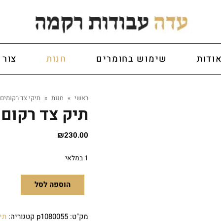
ודות
שימוש בחומרים
חנות
צור 
ראשי
»
חנות
»
תיקי צד רקומים
תיק צד רקום
₪
230.00
1 במלאי
הוספה לסל
מק"ט:
p1080055
קטגוריה:
תי