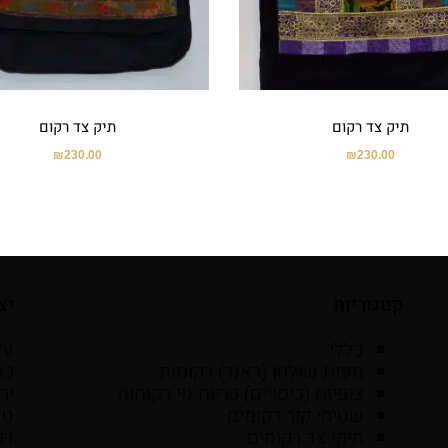
תיק צד רקום
תיק צד רקום
₪
230.00
₪
230.00
קטגוריות
יצ
כללי
עד
מפות שולחן (ראנר) רקומות
ציפיות (כיסויים) כריות נוי רקומות
יר
שטיחי קיר רקומים
טל': 6525059
תיקי צד רקומים
דו