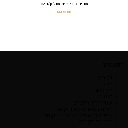
שטיח קיר/מפת שולחן/ראנר
₪
430.00
מפת אתר
דף בית
אודות
צור קשר
מוצרים
שטיחי קיר רקומים
מפות שולחן (ראנר) רקומות
ציפיות (כיסויים) כריות נוי רקומות
תיקי צד רקומים