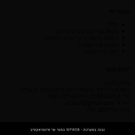
קטגוריות
כללי
מפות שולחן (ראנר) רקומות
ציפיות (כיסויים) כריות נוי רקומות
שטיחי קיר רקומים
תיקי צד רקומים
יצירת קשר
עדה ברדנוב
כתובת: רח רחל המשוררת 26 בית הכרם, ירושלים.
טל': 02-6525059 / 050-7204313
דוא"ל:
adabrd@gmail.com
בקרו בפייסבוק שלי
נבנה במערכת -
WPWEB
במטי שי אינטראקטיב