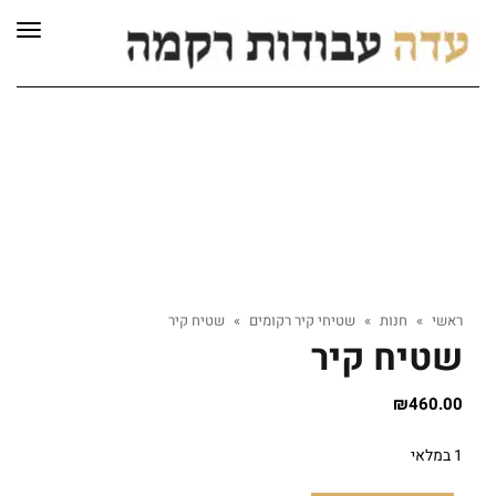
לתוכן
תפרי
ראשי
»
חנות
»
שטיחי קיר רקומים
»
שטיח קיר
שטיח קיר
₪
460.00
1 במלאי