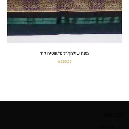
מפת שולחן/ראנר/שטיח קיר
₪
250.00
מפת אתר
דף בית