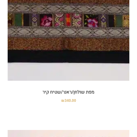
מפת שולחן/ראנר/שטיח קיר
₪
340.00