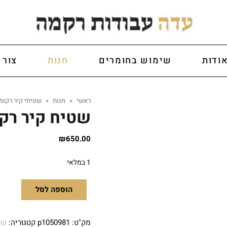
ודות
שימוש בחומרים
חנות
צור 
ראשי
»
חנות
»
שטיחי קיר רקומ
שטיח קיר רק
₪
650.00
1 במלאי
הוספה לסל
מק"ט:
p1050981
קטגוריה:
שט