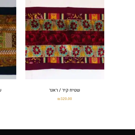
שטיח קיר / ראנר
ש
₪
320.00