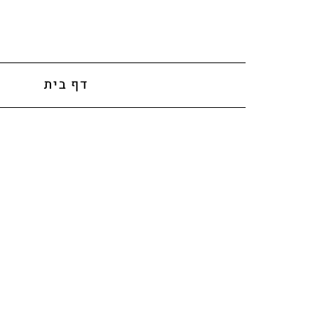
לתוכן
דף בית
א