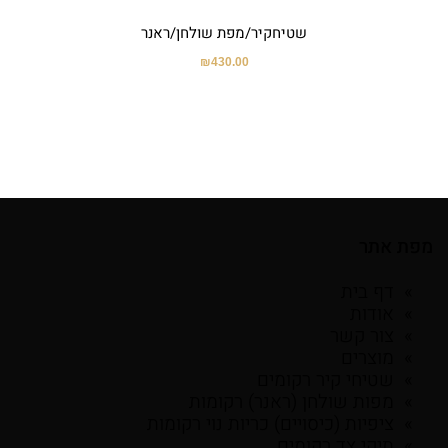
שטיחקיר/מפת שולחן/ראנר
₪
430.00
מפת אתר
דף בית
אודות
צור קשר
מוצרים
שטיחי קיר רקומים
מפות שולחן (ראנר) רקומות
ציפיות (כיסויים) כריות נוי רקומות
תיקי צד רקומים