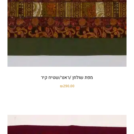
מפת שולחן /ראנר/שטיח קיר
₪
290.00