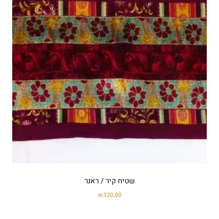
שטיח קיר / ראנר
₪
320.00