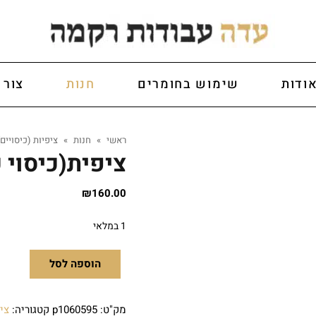
ודות
שימוש בחומרים
חנות
צור 
ראשי
»
חנות
»
ציפיות (כיסויים)
ציפית(כיסוי כ
₪
160.00
1 במלאי
הוספה לסל
מק"ט:
p1060595
קטגוריה:
ציפ