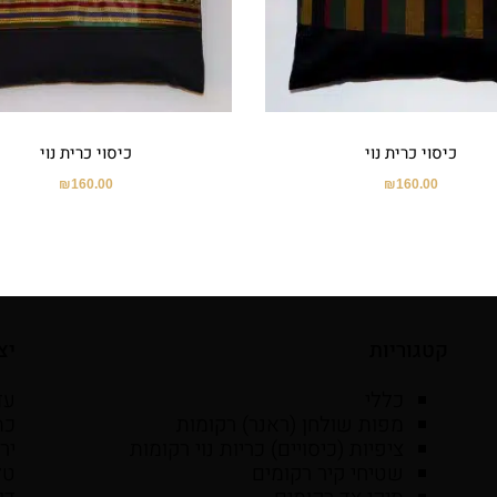
כיסוי כרית נוי
כיסוי כרית נוי
₪
160.00
₪
160.00
קטגוריות
יצ
כללי
עד
מפות שולחן (ראנר) רקומות
ציפיות (כיסויים) כריות נוי רקומות
יר
שטיחי קיר רקומים
טל': 6525059