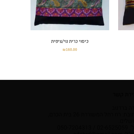
כיסוי כרית נוי/ציפית
₪
160.00
ירת קשר
ה ברדנוב
כתובת: רח רחל המשוררת 26 בית הכרם,
ושלים.
02- / 050-7204313