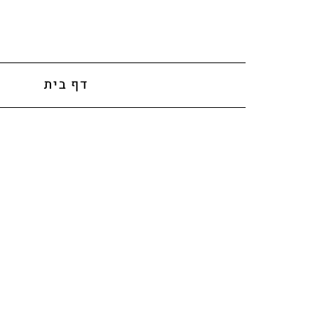
לתוכן
דף בית
א