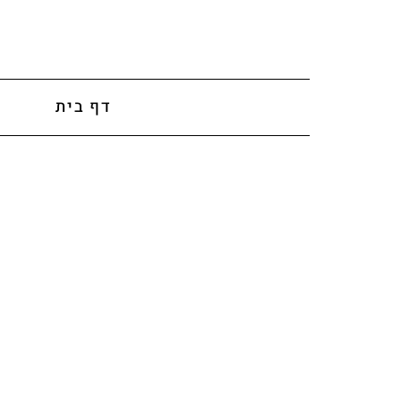
לתוכן
דף בית
א