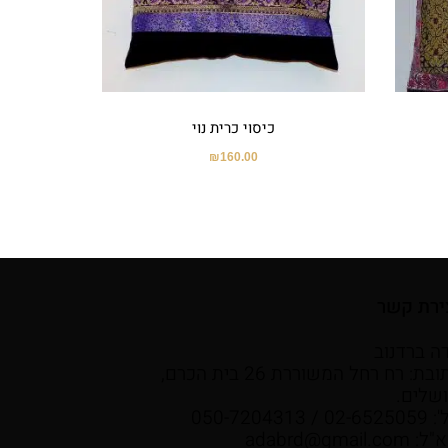
כיסוי כרית נוי
₪
160.00
ירת קשר
ה ברדנוב
כתובת: רח רחל המשוררת 26 בית הכרם,
ושלים.
02- / 050-7204313
א"ל:
adabrd@gmail.com