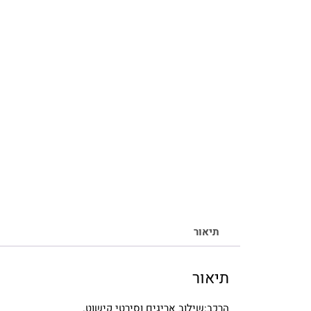
תיאור
תיאור
הרכב:שילוב אריגים וסירטי קישוט.