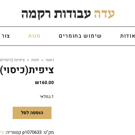
ודות
שימוש בחומרים
חנות
צור 
ראשי
»
חנות
»
ציפיות (כיסויים)
ציפית(כיסוי)כ
₪
160.00
1 במלאי
הוספה לסל
מק"ט:
p1070633
קטגוריה:
ציפ