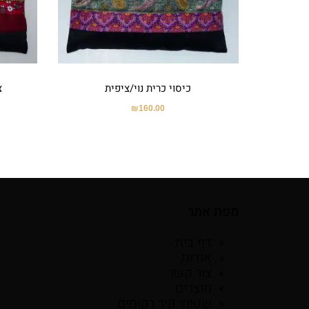
כיסוי כרית נוי/ציפית
צ
₪
160.00
מפת אתר
דף בית
אודות
צור קשר
מוצרים
שטיחי קיר רקומים