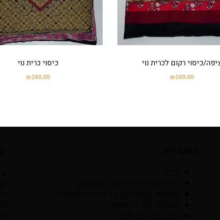
יפה/כיסוי רקום לכרית נוי
כיסוי כרית נוי
₪
160.00
₪
160.00
קטגוריות
יצ
כללי
עד
מפות שולחן (ראנר) רקומות
ציפיות (כיסויים) כריות נוי רקומות
יר
שטיחי קיר רקומים
טל': 6525059
תיקי צד רקומים
דו