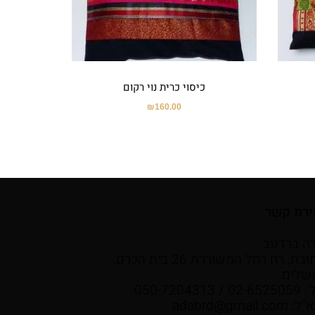
כיסוי כרית נוי רקום
₪
160.00
ירת קשר
ה ברדנוב
כתובת: רח רחל המשוררת 26 בית הכרם,
ושלים.
02- / 050-7204313
א"ל:
adabrd@gmail.com