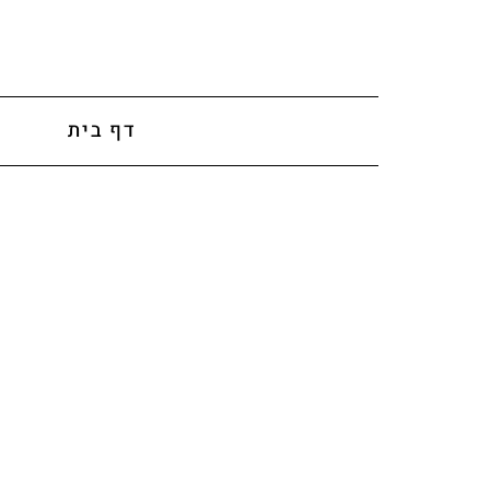
לתוכן
דף בית
א