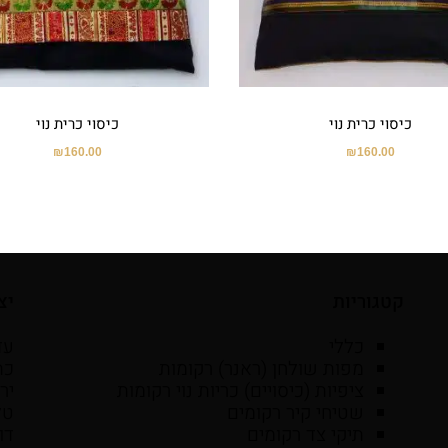
כיסוי כרית נוי
כיסוי כרית נוי
₪
160.00
₪
160.00
קטגוריות
יצ
כללי
עד
מפות שולחן (ראנר) רקומות
ציפיות (כיסויים) כריות נוי רקומות
יר
שטיחי קיר רקומים
טל': 6525059
תיקי צד רקומים
דו