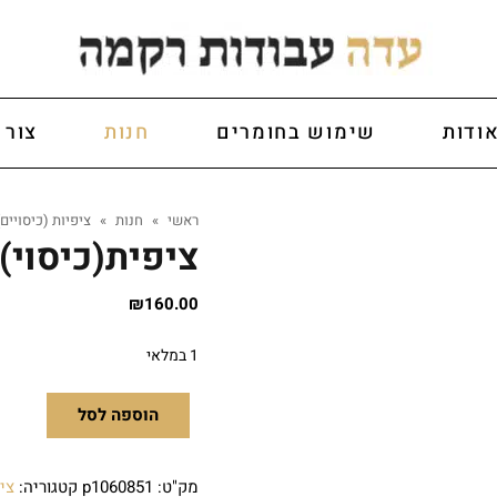
ודות
שימוש בחומרים
חנות
צור 
ראשי
»
חנות
»
ציפיות (כיסויים)
ציפית(כיסוי)כ
₪
160.00
1 במלאי
הוספה לסל
מק"ט:
p1060851
קטגוריה:
ציפ