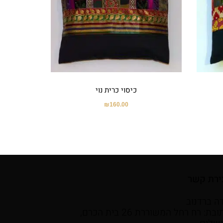
כיסוי כרית נוי
₪
160.00
ירת קשר
ה ברדנוב
כתובת: רח רחל המשוררת 26 בית הכרם,