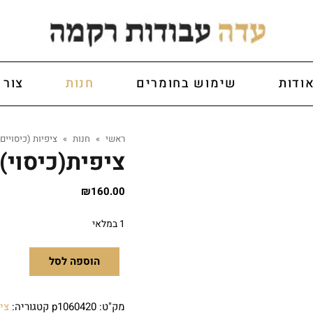
ודות
שימוש בחומרים
חנות
צור 
ראשי
»
חנות
»
ציפיות (כיסויים)
ציפית(כיסוי)כ
₪
160.00
1 במלאי
הוספה לסל
מק"ט:
p1060420
קטגוריה:
ציפ