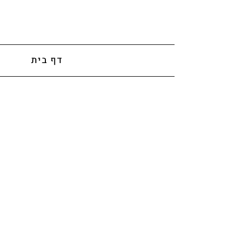
לתוכן
דף בית
א