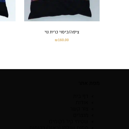
ציפה/כיסוי כרית נוי
₪
160.00
מפת אתר
דף בית
אודות
צור קשר
מוצרים
שטיחי קיר רקומים
מפות שולחן (ראנר) רקומות