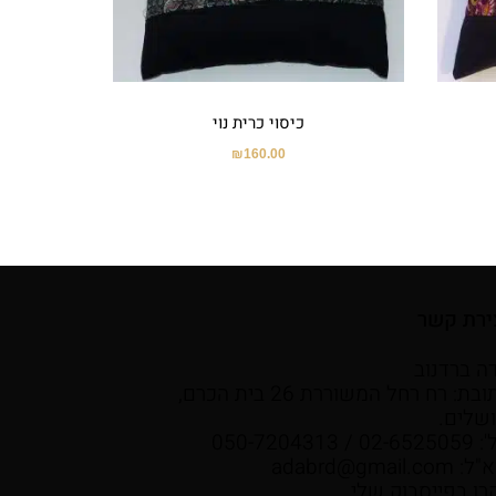
כיסוי כרית נוי
₪
160.00
ירת קשר
ה ברדנוב
כתובת: רח רחל המשוררת 26 בית הכרם,
ושלים.
02- / 050-7204313
א"ל:
adabrd@gmail.com
רו בפייסבוק שלי