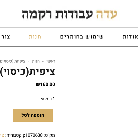
ודות
שימוש בחומרים
חנות
צור 
ראשי
»
חנות
»
ציפיות (כיסויים)
ציפית(כיסוי)
₪
160.00
1 במלאי
הוספה לסל
מק"ט:
p1070638
קטגוריה:
ציפ