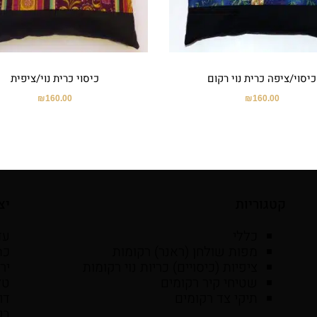
כיסוי/ציפה כרית נוי רקום
כיסוי כרית נוי/ציפית
₪
160.00
₪
160.00
קטגוריות
יצ
כללי
עד
מפות שולחן (ראנר) רקומות
ציפיות (כיסויים) כריות נוי רקומות
יר
שטיחי קיר רקומים
טל': 6525059
תיקי צד רקומים
דו
בק