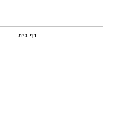
לתוכן
דף בית
א