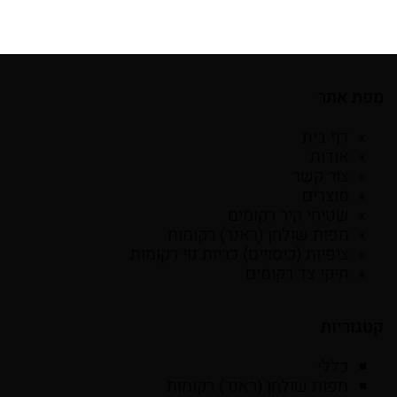
מפת אתר
דף בית
אודות
צור קשר
מוצרים
שטיחי קיר רקומים
מפות שולחן (ראנר) רקומות
ציפיות (כיסויים) כריות נוי רקומות
תיקי צד רקומים
קטגוריות
כללי
מפות שולחן (ראנר) רקומות