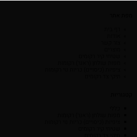
מפת אתר
דף בית
אודות
צור קשר
מוצרים
שטיחי קיר רקומים
מפות שולחן (ראנר) רקומות
ציפיות (כיסויים) כריות נוי רקומות
תיקי צד רקומים
קטגוריות
כללי
מפות שולחן (ראנר) רקומות
ציפיות (כיסויים) כריות נוי רקומות
שטיחי קיר רקומים
תיקי צד רקומים