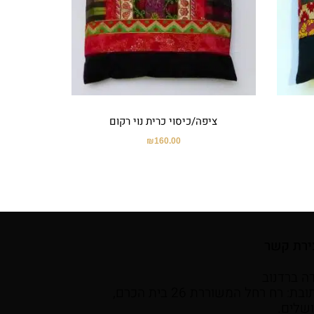
ציפה/כיסוי כרית נוי רקום
₪
160.00
ירת קשר
ה ברדנוב
כתובת: רח רחל המשוררת 26 בית הכרם,
ושלים.