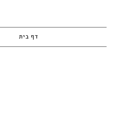
לתוכן
דף בית
א