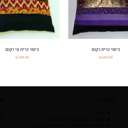
כיסוי כרית רקום
כיסוי כרית נוי רקום
₪
160.00
₪
160.00
קטגוריות
יצ
כללי
עד
מפות שולחן (ראנר) רקומות
ציפיות (כיסויים) כריות נוי רקומות
יר