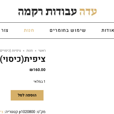
ודות
שימוש בחומרים
חנות
צור 
ראשי
»
חנות
»
ציפיות (כיסויים)
ציפית(כיסוי)
₪
160.00
1 במלאי
הוספה לסל
מק"ט:
p1020800
קטגוריה:
ציפ