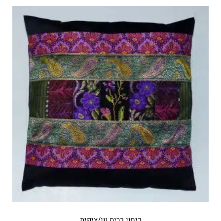
כיסוי כרית נוי/ציפית