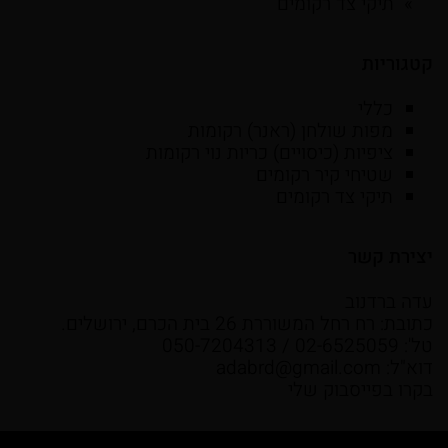
תיקי צד רקומים
קטגוריות
כללי
מפות שולחן (ראנר) רקומות
ציפיות (כיסויים) כריות נוי רקומות
שטיחי קיר רקומים
תיקי צד רקומים
יצירת קשר
עדה ברדנוב
כתובת: רח רחל המשוררת 26 בית הכרם, ירושלים.
טל': 02-6525059 / 050-7204313
דוא"ל:
adabrd@gmail.com
בקרו בפייסבוק שלי