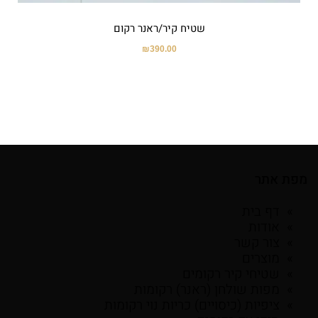
שטיח קיר/ראנר רקום
₪
390.00
מפת אתר
דף בית
אודות
צור קשר
מוצרים
שטיחי קיר רקומים
מפות שולחן (ראנר) רקומות
ציפיות (כיסויים) כריות נוי רקומות