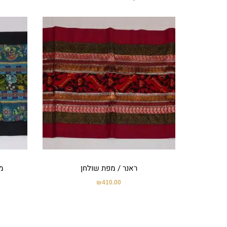
ראנר / מפת שולחן
מ
₪
410.00