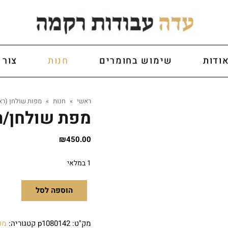
ודות
שימוש בחומרים
חנות
צור 
ראשי
»
חנות
»
מפות שולחן (רא
מפת שולחן/ר
₪
450.00
1 במלאי
הוספה לסל
מק"ט:
p1080142
קטגוריה:
מפ