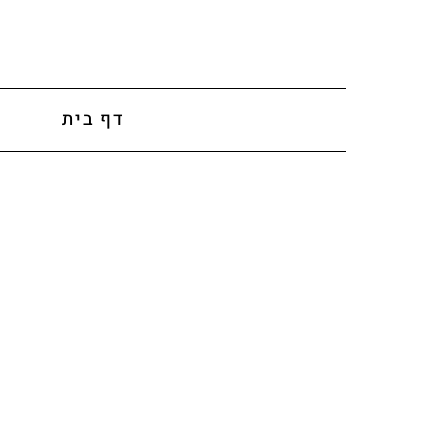
לתוכן
דף בית
א