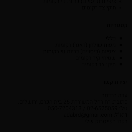
ציפיות (כיסויים) כריות נוי רקומות
תיקי צד רקומים
קטגוריות
כללי
מפות שולחן (ראנר) רקומות
ציפיות (כיסויים) כריות נוי רקומות
שטיחי קיר רקומים
תיקי צד רקומים
יצירת קשר
עדה ברדנוב
כתובת: רח רחל המשוררת 26 בית הכרם, ירושלים.
טל': 02-6525059 / 050-7204313
דוא"ל:
adabrd@gmail.com
בקרו בפייסבוק שלי