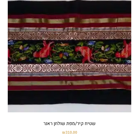
שטיח קיר/מפת שולחן ראנר
₪
310.00