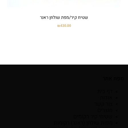
שטיח קיר/מפת שולחן ראנר
₪
430.00
מפת אתר
דף בית
אודות
צור קשר
מוצרים
שטיחי קיר רקומים
מפות שולחן (ראנר) רקומות