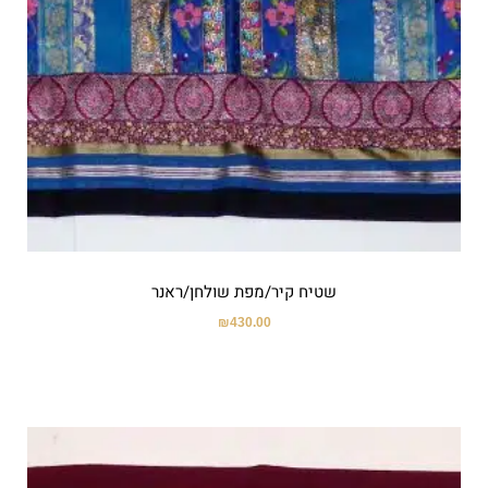
שטיח קיר/מפת שולחן/ראנר
₪
430.00