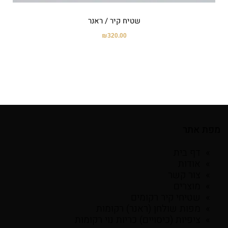
שטיח קיר / ראנר
₪
320.00
מפת אתר
דף בית
אודות
צור קשר
מוצרים
שטיחי קיר רקומים
מפות שולחן (ראנר) רקומות
ציפיות (כיסויים) כריות נוי רקומות