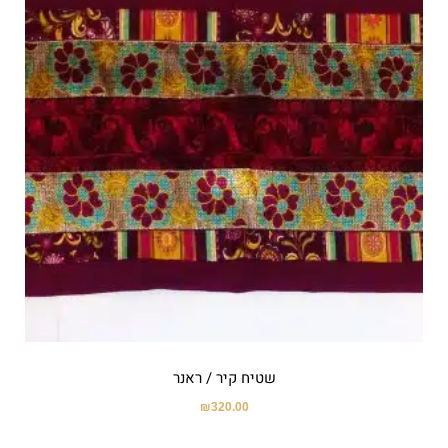
שטיח קיר / ראנר
₪
320.00