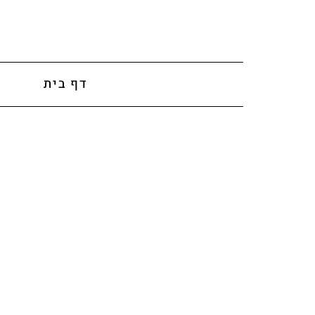
לתוכן
דף בית
א