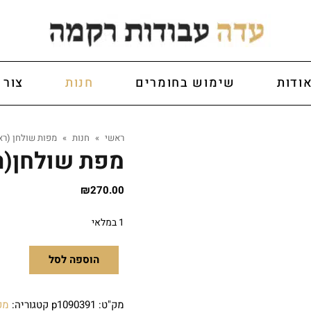
ודות
שימוש בחומרים
חנות
צור 
ראשי
»
חנות
»
מפות שולחן (רא
מפת שולחן(ר
₪
270.00
1 במלאי
הוספה לסל
מק"ט:
p1090391
קטגוריה:
מפ