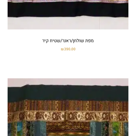
מפת שולחן/ראנר/שטיח קיר
₪
390.00