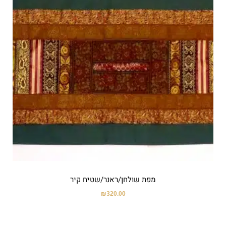
מפת שולחן/ראנר/שטיח קיר
₪
320.00