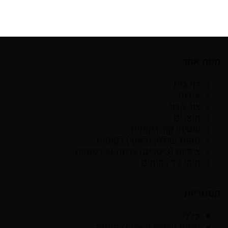
מפת אתר
דף בית
אודות
צור קשר
מוצרים
שטיחי קיר רקומים
מפות שולחן (ראנר) רקומות
ציפיות (כיסויים) כריות נוי רקומות
תיקי צד רקומים
קטגוריות
כללי
מפות שולחן (ראנר) רקומות