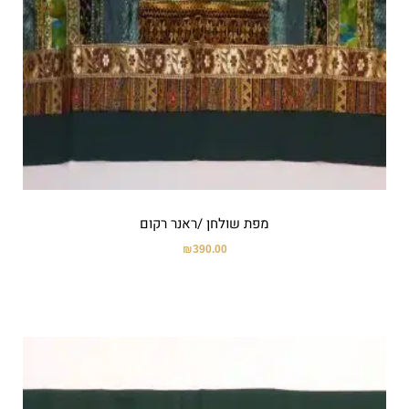
מפת שולחן /ראנר רקום
₪
390.00