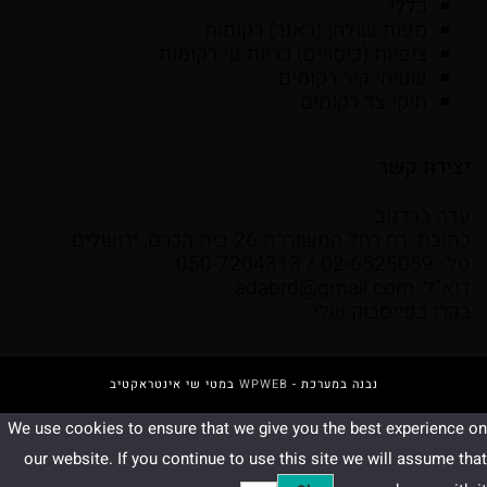
כללי
מפות שולחן (ראנר) רקומות
ציפיות (כיסויים) כריות נוי רקומות
שטיחי קיר רקומים
תיקי צד רקומים
יצירת קשר
עדה ברדנוב
כתובת: רח רחל המשוררת 26 בית הכרם, ירושלים.
טל': 02-6525059 / 050-7204313
דוא"ל:
adabrd@gmail.com
בקרו בפייסבוק שלי
נבנה במערכת -
WPWEB
במטי שי אינטראקטיב
We use cookies to ensure that we give you the best experience on
our website. If you continue to use this site we will assume that