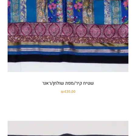
שטיח קיר/מפת שולחן/ראנר
₪
430.00