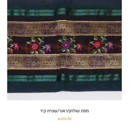
מפת שולחן/ראנר/שטיח קיר
₪
250.00