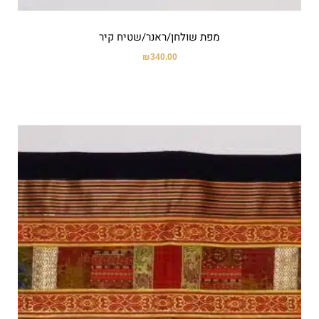
מפת שולחן/ראנר/שטיח קיר
₪
340.00