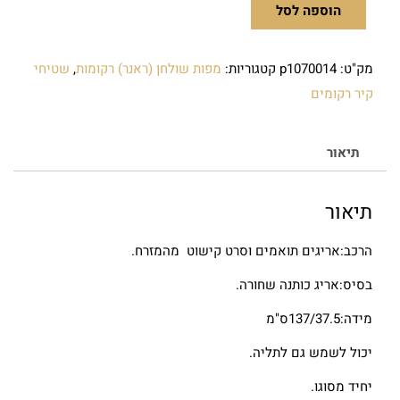
הוספה לסל
מק"ט:
p1070014
קטגוריות:
מפות שולחן (ראנר) רקומות
,
שטיחי
קיר רקומים
תיאור
תיאור
הרכב:אריגים תואמים וסרט קישוט מהמזרח.
בסיס:אריג כותנה שחורה.
מידה:137/37.5ס"מ
יכול לשמש גם לתליה.
יחיד מסוגו.