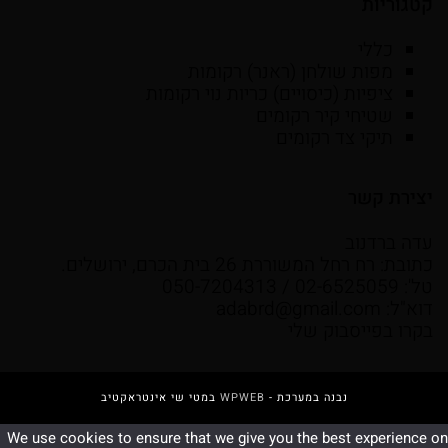
קטגוריות
כללי
מפות שולחן (ראנר) רקומות
ציפיות (כיסויים) כריות נוי רקומות
שטיחי קיר רקומים
תיקי צד רקומים
יצירת קשר
עדה ברדנוב
כתובת: רח רחל המשוררת 26 בית הכרם, ירושלים.
טל': 02-6525059 / 050-7204313
דוא"ל:
adabrd@gmail.com
בקרו בפייסבוק שלי
נבנה במערכת -
WPWEB
במטי שי אינטראקטיב
We use cookies to ensure that we give you the best experience on