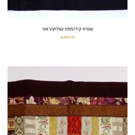
שטיח קיר/מפת שולחן/ראנר
₪
380.00