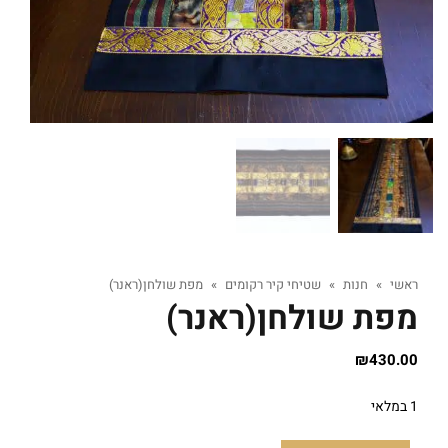
ראשי
»
חנות
»
שטיחי קיר רקומים
»
מפת שולחן(ראנר)
מפת שולחן(ראנר)
₪
430.00
1 במלאי