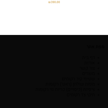
₪
390.00
מפת אתר
דף בית
אודות
צור קשר
מוצרים
שטיחי קיר רקומים
מפות שולחן (ראנר) רקומות
ציפיות (כיסויים) כריות נוי רקומות
תיקי צד רקומים