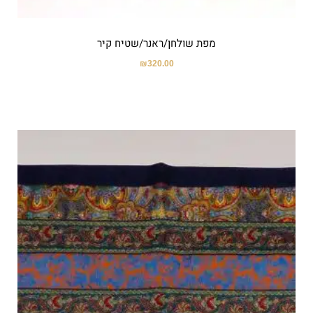
מפת שולחן/ראנר/שטיח קיר
₪
320.00