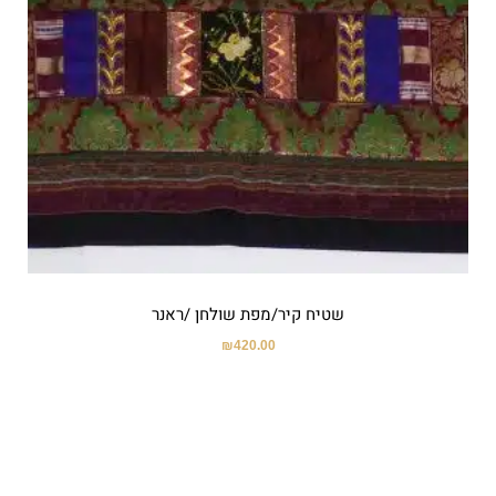
שטיח קיר/מפת שולחן /ראנר
₪
420.00