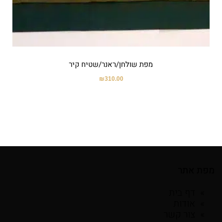
מפת שולחן/ראנר/שטיח קיר
₪
310.00
מפת אתר
דף בית
אודות
צור קשר