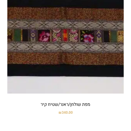
מפת שולחן/ראנר/שטיח קיר
₪
340.00