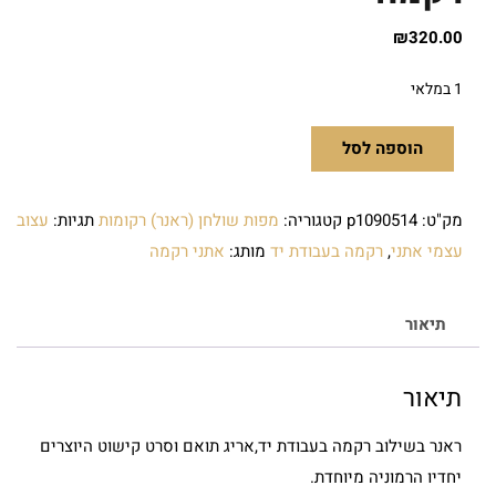
₪
320.00
1 במלאי
הוספה לסל
מק"ט:
p1090514
קטגוריה:
מפות שולחן (ראנר) רקומות
תגיות:
עצוב
עצמי אתני
,
רקמה בעבודת יד
מותג:
אתני רקמה
תיאור
תיאור
ראנר בשילוב רקמה בעבודת יד,אריג תואם וסרט קישוט היוצרים
יחדיו הרמוניה מיוחדת.