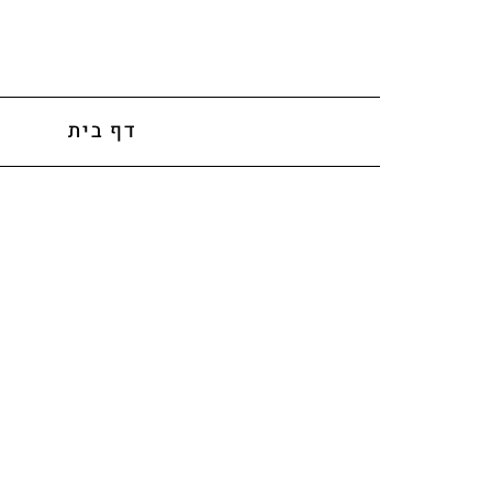
לתוכן
דף בית
א