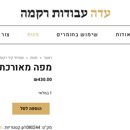
ודות
שימוש בחומרים
חנות
צור 
ראשי
»
חנות
»
שטיחי קיר רקומ
מפה מאורכת(
₪
430.00
1 במלאי
הוספה לסל
מק"ט:
p1080244
קטגוריות:
מפ