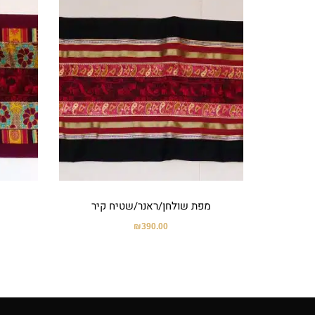
מפת שולחן/ראנר/שטיח קיר
₪
390.00