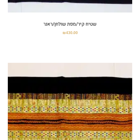
שטיח קיר/מפת שולחן/ראנר
₪
430.00