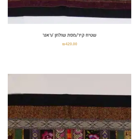
שטיח קיר/מפת שולחן /ראנר
₪
420.00