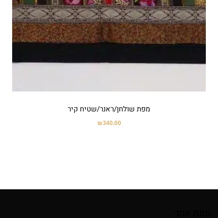
מפת שולחן/ראנר/שטיח קיר
₪
340.00
מפת אתר