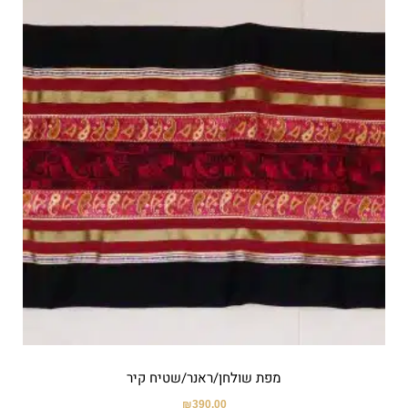
מפת שולחן/ראנר/שטיח קיר
₪
390.00