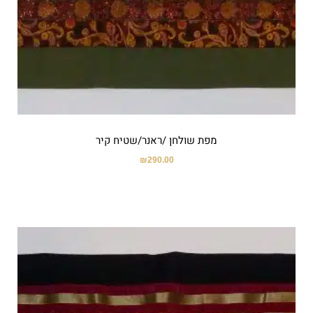
מפת שולחן /ראנר/שטיח קיר
₪
290.00