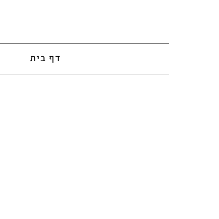
לתוכן
דף בית
א