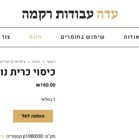
ודות
שימוש בחומרים
חנות
צור 
ראשי
»
חנות
»
ציפיות (כיסויים)
כיסוי כרית נו
₪
160.00
1 במלאי
הוספה לסל
מק"ט:
p1080030
קטגוריה:
ציפ