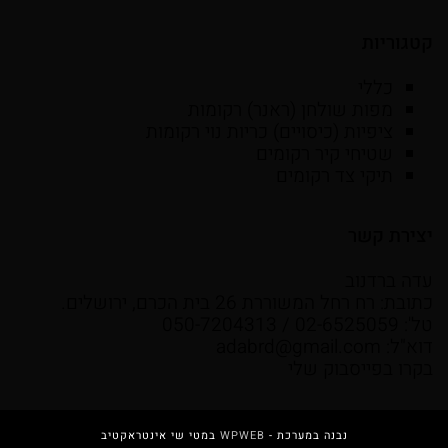
קטגוריות
כללי
מפות שולחן (ראנר) רקומות
ציפיות (כיסויים) כריות נוי רקומות
שטיחי קיר רקומים
תיקי צד רקומים
יצירת קשר
עדה ברדנוב
כתובת: רח רחל המשוררת 26 בית הכרם, ירושלים.
טל': 02-6525059 / 050-7204313
דוא"ל:
adabrd@gmail.com
בקרו בפייסבוק שלי
נבנה במערכת -
WPWEB
במטי שי אינטראקטיב