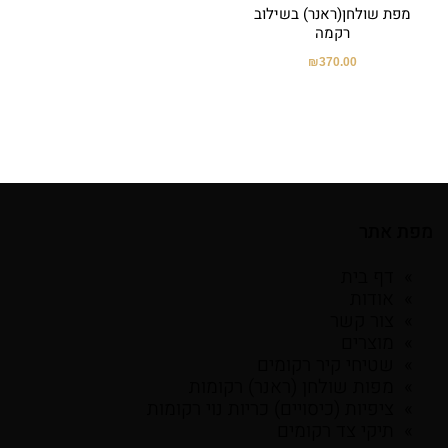
מפת שולחן(ראנר) בשילוב
רקמה
₪
370.00
מפת אתר
דף בית
אודות
צור קשר
מוצרים
שטיחי קיר רקומים
מפות שולחן (ראנר) רקומות
ציפיות (כיסויים) כריות נוי רקומות
תיקי צד רקומים