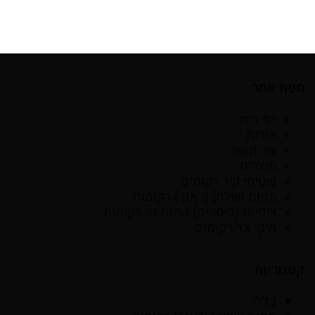
מפת אתר
דף בית
אודות
צור קשר
מוצרים
שטיחי קיר רקומים
מפות שולחן (ראנר) רקומות
ציפיות (כיסויים) כריות נוי רקומות
תיקי צד רקומים
קטגוריות
כללי