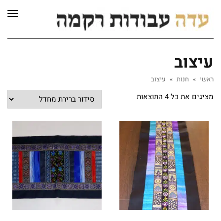
לתוכן
תפרי
עיצוב
ראשי
»
חנות
»
עיצוב
מציגים את כל ⁦4⁩ התוצאות