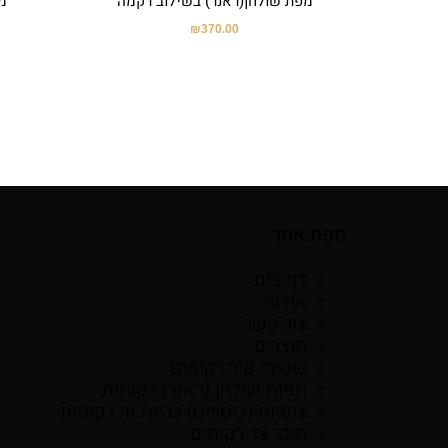
מפת שולחן(ראנר) בשילוב רקמה
מ
₪
370.00
מפת אתר
דף בית
אודות
צור קשר
מוצרים
שטיחי קיר רקומים
מפות שולחן (ראנר) רקומות
ציפיות (כיסויים) כריות נוי רקומות
תיקי צד רקומים