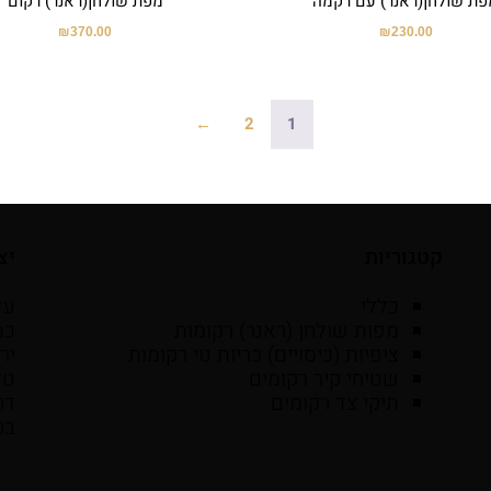
פת שולחן(ראנר) עם רקמה
מפת שולחן(ראנר) רקום
₪
370.00
₪
230.00
←
2
1
קטגוריות
יצ
כללי
עד
מפות שולחן (ראנר) רקומות
ציפיות (כיסויים) כריות נוי רקומות
יר
שטיחי קיר רקומים
טל': 6525059
תיקי צד רקומים
דו
בק