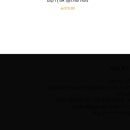
מפת שולחן(ראנר) רקום
₪
370.00
ירת קשר
ה ברדנוב
כתובת: רח רחל המשוררת 26 בית הכרם,
ושלים.
02- / 050-7204313
א"ל:
adabrd@gmail.com
רו בפייסבוק שלי