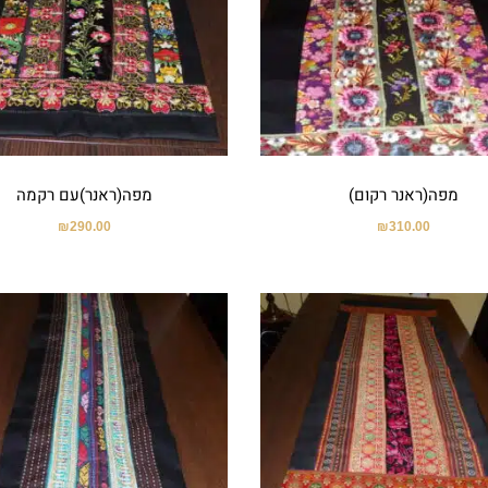
מפה(ראנר רקום)
מפה(ראנר)עם רקמה
₪
290.00
₪
310.00