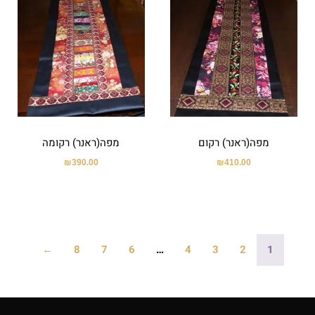
מפה(ראנר) רקום
מפה(ראנר) רקומה
₪
390.00
₪
410.00
←
8
7
6
…
4
3
2
1