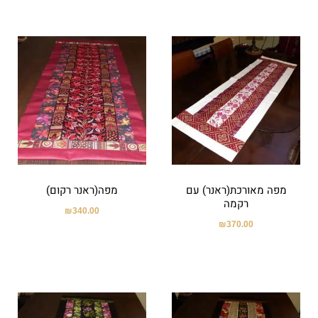
מפה מאורכת(ראנר) עם
מפה(ראנר רקום)
רקמה
₪
340.00
₪
370.00