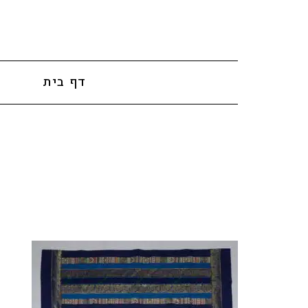
לתוכן
דף בית
א