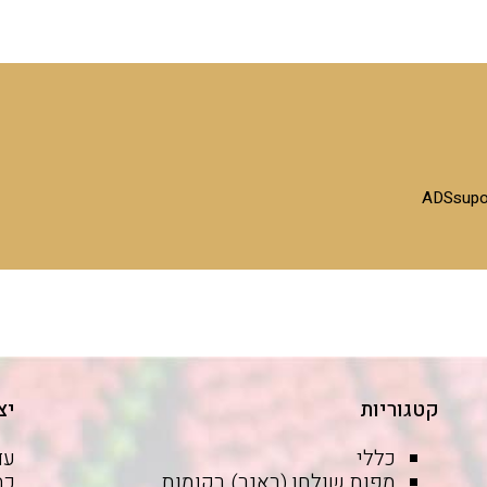
קטגוריות
יצ
כללי
עד
מפות שולחן (ראנר) רקומות