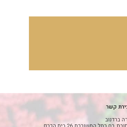
ירת קשר
ה ברדנוב
כתובת: רח רחל המשוררת 26 בית הכרם,