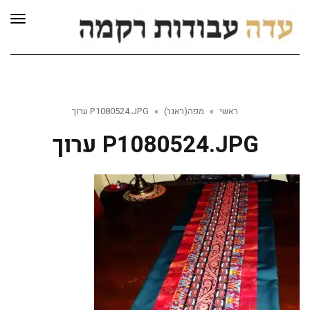
לתוכן
תפרי
ראשי
»
מפה(ראנר)
»
P1080524.JPG ערוך
P1080524.JPG ערוך