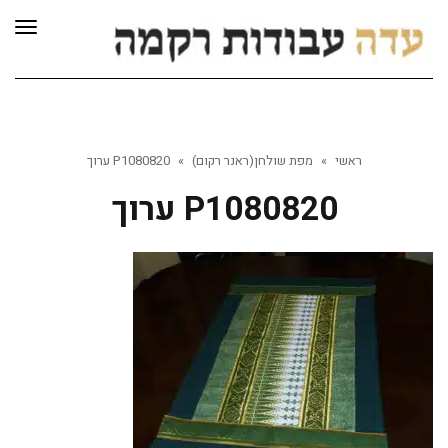
לתוכן
תפרי
ראשי
»
מפת שולחן(ראנר רקום)
»
P1080820 ערוך
P1080820 ערוך