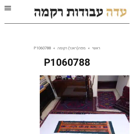
לתוכן
תפרי
ראשי
»
מפה(ראנר) רקומה
»
P1060788
P1060788