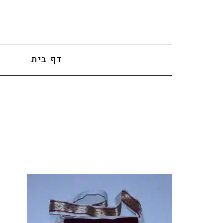
לתוכן
דף בית
א