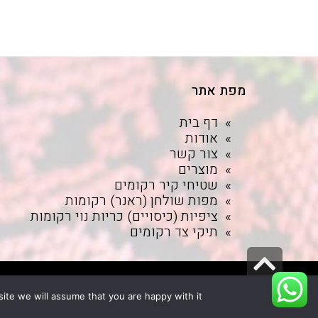
מפת אתר
דף בית
אודות
צור קשר
מוצרים
שטיחי קיר רקומים
מפות שולחן (ראנר) רקומות
ציפיות (כיסויים) כריות נוי רקומות
תיקי צד רקומים
גלילה
לראש
נבנה במערכת -
WPWEB
במטי שי אינטראקטיב
ite we will assume that you are happy with it.
העמוד