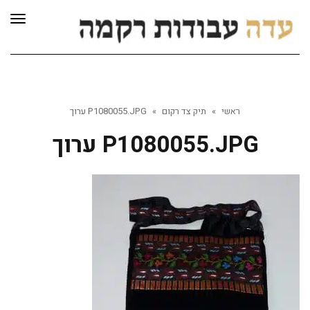
לתוכן
תפרי
ראשי
»
תיק צד רקום
»
P1080055.JPG ערוך
P1080055.JPG ערוך