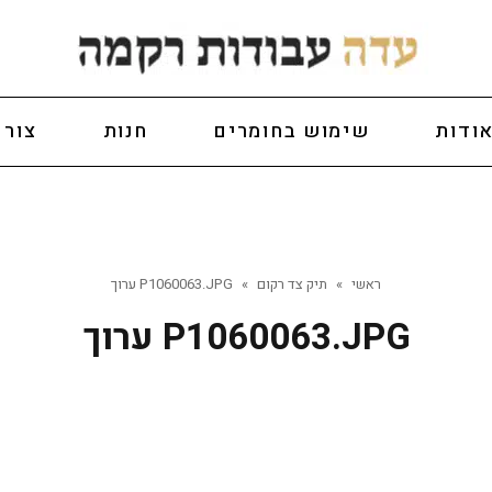
ודות
שימוש בחומרים
חנות
צור 
ראשי
»
תיק צד רקום
»
P1060063.JPG ערוך
P1060063.JPG ערוך