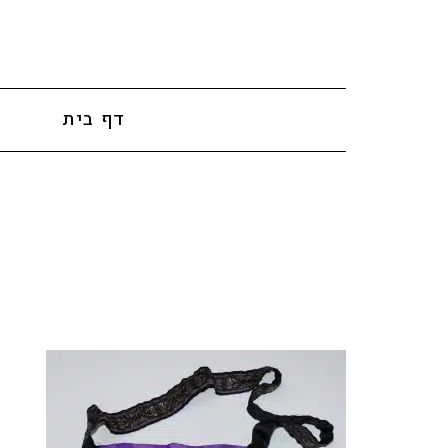
לתוכן
דף בית
א