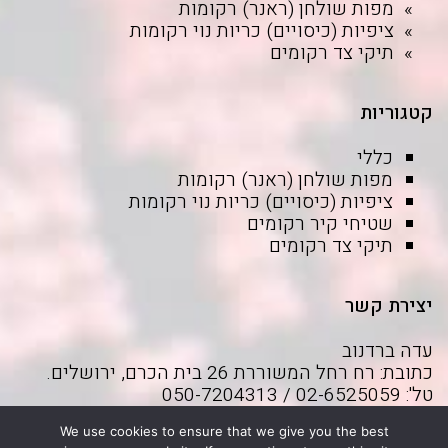
מפות שולחן (ראנר) רקומות
ציפיות (כיסויים) כריות נוי רקומות
תיקי צד רקומים
קטגוריות
כללי
מפות שולחן (ראנר) רקומות
ציפיות (כיסויים) כריות נוי רקומות
שטיחי קיר רקומים
תיקי צד רקומים
יצירת קשר
עדה ברדנוב
כתובת: רח רחל המשוררת 26 בית הכרם, ירושלים.
טל': 02-6525059 / 050-7204313
דוא"ל:
adabrd@gmail.com
We use cookies to ensure that we give you the best
בקרו בפייסבוק שלי