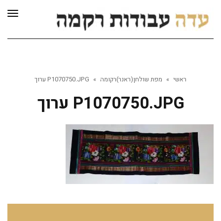
לתוכן
תפרי
ראשי
»
מפת שולחן(ראנר)רקומה
»
P1070750.JPG ערוך
P1070750.JPG ערוך